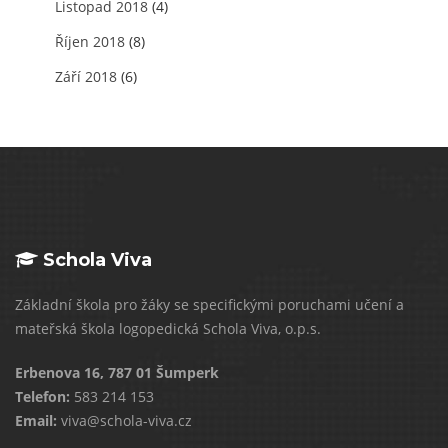
Listopad 2018
(4)
Říjen 2018
(8)
Září 2018
(6)
Schola Viva
Základní škola pro žáky se specifickými poruchami učení a
mateřská škola logopedická Schola Viva, o.p.s.
Erbenova 16, 787 01 Šumperk
Telefon:
583 214 153
Email:
viva@schola-viva.cz