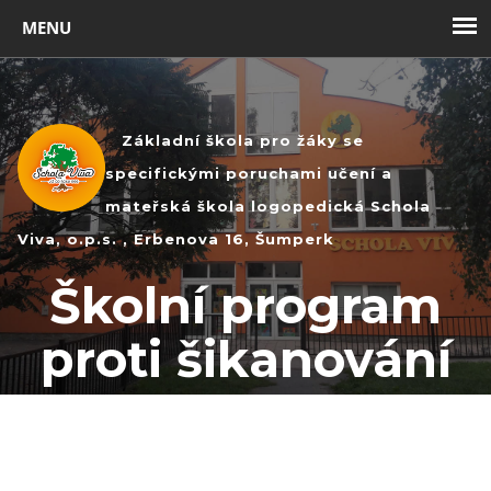
Toggl
navig
Základní škola pro žáky se
specifickými poruchami učení a
mateřská škola logopedická Schola
Viva, o.p.s. , Erbenova 16, Šumperk
Školní program
proti šikanování