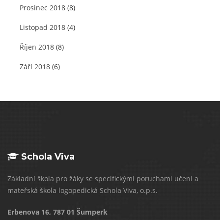
Prosinec 2018
(8)
Listopad 2018
(4)
Říjen 2018
(8)
Září 2018
(6)
Schola Viva
Základní škola pro žáky se specifickými poruchami učení a
mateřská škola logopedická Schola Viva, o.p.s.
Erbenova 16, 787 01 Šumperk