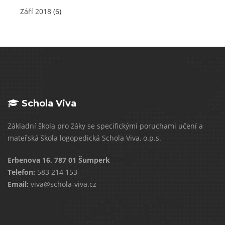
Září 2018
(6)
Schola Viva
Základní škola pro žáky se specifickými poruchami učení a
mateřská škola logopedická Schola Viva, o.p.s.
Erbenova 16, 787 01 Šumperk
Telefon:
583 214 153
Email:
viva@schola-viva.cz