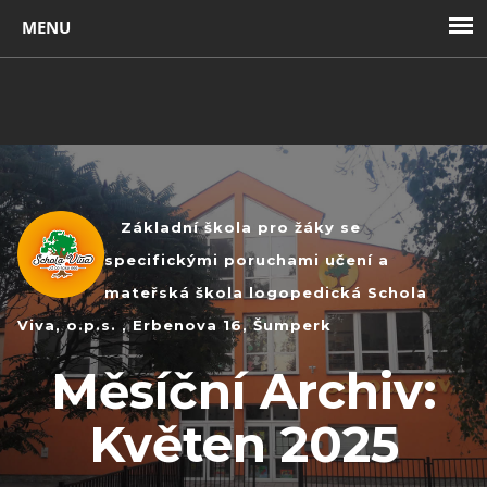
Toggl
navig
Základní škola pro žáky se
specifickými poruchami učení a
mateřská škola logopedická Schola
Viva, o.p.s. , Erbenova 16, Šumperk
Měsíční Archiv:
Květen 2025