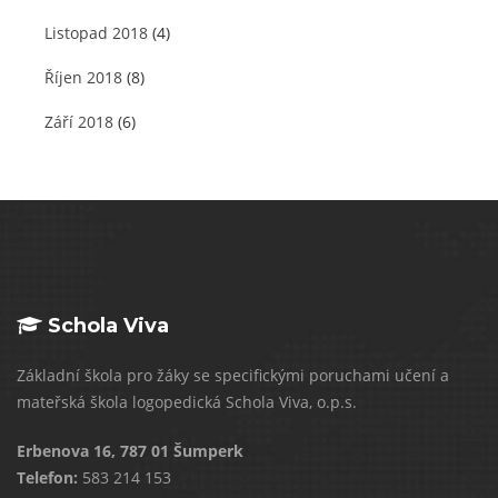
Listopad 2018
(4)
Říjen 2018
(8)
Září 2018
(6)
Schola Viva
Základní škola pro žáky se specifickými poruchami učení a
mateřská škola logopedická Schola Viva, o.p.s.
Erbenova 16, 787 01 Šumperk
Telefon:
583 214 153