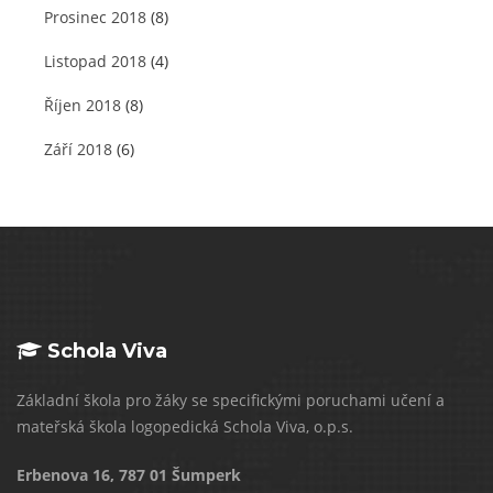
Prosinec 2018
(8)
Listopad 2018
(4)
Říjen 2018
(8)
Září 2018
(6)
Schola Viva
Základní škola pro žáky se specifickými poruchami učení a
mateřská škola logopedická Schola Viva, o.p.s.
Erbenova 16, 787 01 Šumperk