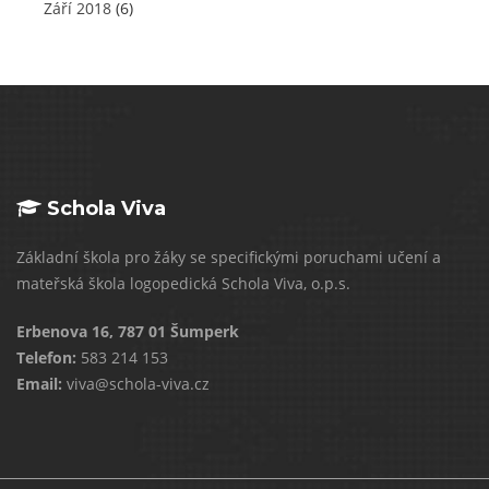
Září 2018
(6)
Schola Viva
Základní škola pro žáky se specifickými poruchami učení a
mateřská škola logopedická Schola Viva, o.p.s.
Erbenova 16, 787 01 Šumperk
Telefon:
583 214 153
Email:
viva@schola-viva.cz