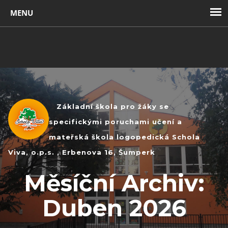
Toggl
navig
Základní škola pro žáky se
specifickými poruchami učení a
mateřská škola logopedická Schola
Viva, o.p.s. , Erbenova 16, Šumperk
Měsíční Archiv:
Duben 2026