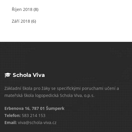
Říjen 2018
(8)
Září 2018
(6)
Schola Viva
Základní škola pro žáky se specifickými poruchami učení a
mateřská škola logopedická Schola Viva, o.p.s.
Erbenova 16, 787 01 Šumperk
Telefon:
583 214 153
Email:
viva@schola-viva.cz