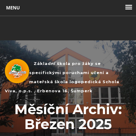
Toggl
navig
Základní škola pro žáky se
specifickými poruchami učení a
mateřská škola logopedická Schola
Viva, o.p.s. , Erbenova 16, Šumperk
Měsíční Archiv:
Březen 2025