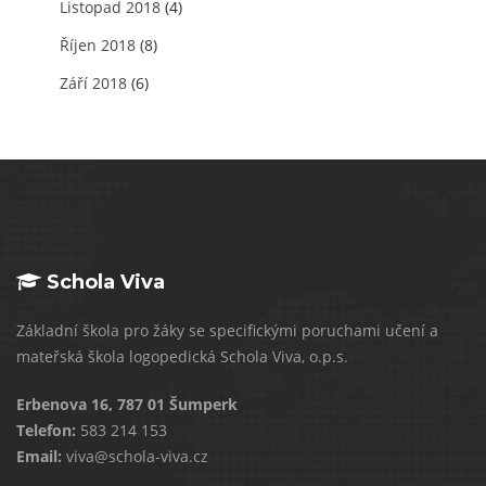
Listopad 2018
(4)
Říjen 2018
(8)
Září 2018
(6)
Schola Viva
Základní škola pro žáky se specifickými poruchami učení a
mateřská škola logopedická Schola Viva, o.p.s.
Erbenova 16, 787 01 Šumperk
Telefon:
583 214 153
Email:
viva@schola-viva.cz