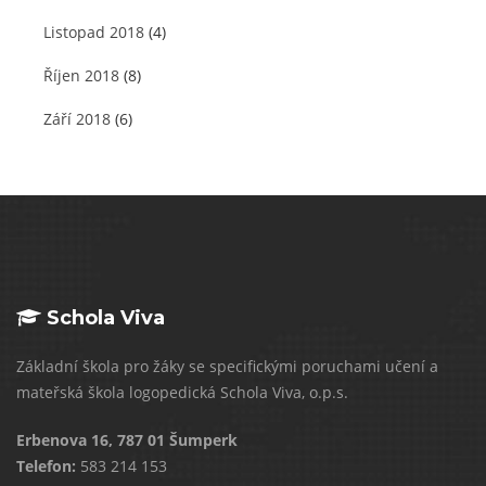
Listopad 2018
(4)
Říjen 2018
(8)
Září 2018
(6)
Schola Viva
Základní škola pro žáky se specifickými poruchami učení a
mateřská škola logopedická Schola Viva, o.p.s.
Erbenova 16, 787 01 Šumperk
Telefon:
583 214 153