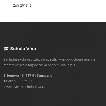
Září 2018
(6)
Schola Viva
Základní škola pro žáky se specifickými poruchami učení a
mateřská škola logopedická Schola Viva, o.p.s.
Erbenova 16, 787 01 Šumperk
Telefon:
583 214 153
Email:
viva@schola-viva.cz