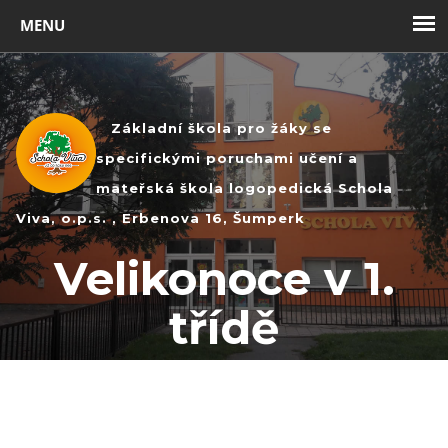
Toggl
navig
Základní škola pro žáky se
specifickými poruchami učení a
mateřská škola logopedická Schola
Viva, o.p.s. , Erbenova 16, Šumperk
Velikonoce v 1.
třídě