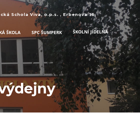
ká Schola Viva, o.p.s. , Erbenova 16,
ŠKOLNÍ JÍDELNA
KÁ ŠKOLA
SPC ŠUMPERK
 výdejny