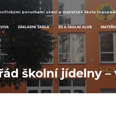
ecifickými poruchami učení a mateřská škola logopedic
 VIVA
ZÁKLADNÍ ŠKOLA
ŠD A ŠKOLNÍ KLUB
MATEŘS
 řád školní jídelny –