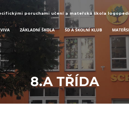
ecifickými poruchami učení a mateřská škola logopedic
 VIVA
ZÁKLADNÍ ŠKOLA
ŠD A ŠKOLNÍ KLUB
MATEŘS
8.A TŘÍDA