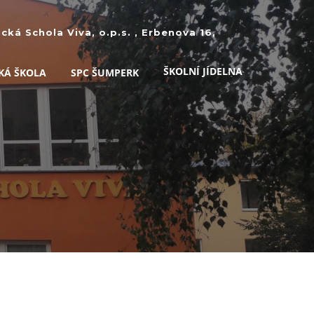
ká Schola Viva, o.p.s. , Erbenova 16,
ŠKOLNÍ JÍDELNA
KÁ ŠKOLA
SPC ŠUMPERK