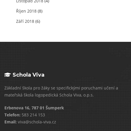
Listopad 2018
(4)
Říjen 2018
(8)
Září 2018
(6)
Schola Viva
Základní škola pro žáky se specifickými poruchami učení a
mateřská škola logopedická Schola Viva, o.p.s.
Erbenova 16, 787 01 Šumperk
Telefon:
583 214 153
Email:
viva@schola-viva.cz