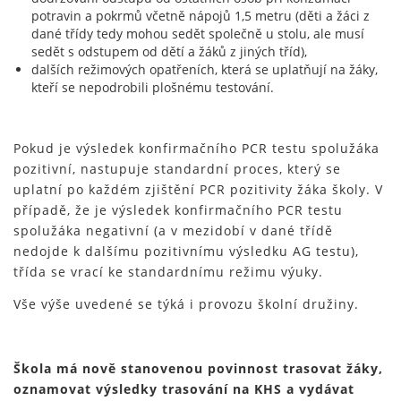
potravin a pokrmů včetně nápojů 1,5 metru (děti a žáci z
dané třídy tedy mohou sedět společně u stolu, ale musí
sedět s odstupem od dětí a žáků z jiných tříd),
dalších režimových opatřeních, která se uplatňují na žáky,
kteří se nepodrobili plošnému testování.
Pokud je výsledek konfirmačního PCR testu spolužáka
pozitivní, nastupuje standardní proces, který se
uplatní po každém zjištění PCR pozitivity žáka školy. V
případě, že je výsledek konfirmačního PCR testu
spolužáka negativní (a v mezidobí v dané třídě
nedojde k dalšímu pozitivnímu výsledku AG testu),
třída se vrací ke standardnímu režimu výuky.
Vše výše uvedené se týká i provozu školní družiny.
Škola má nově stanovenou povinnost trasovat žáky,
oznamovat výsledky trasování na KHS a vydávat