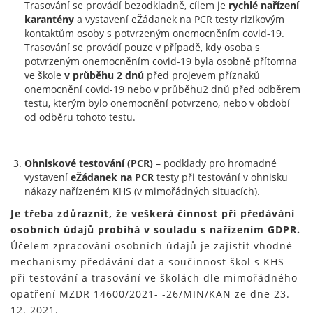
Trasování se provádí bezodkladně, cílem je
rychlé nařízení
karantény
a vystavení eŽádanek na PCR testy rizikovým
kontaktům osoby s potvrzeným onemocněním covid-19.
Trasování se provádí pouze v případě, kdy osoba s
potvrzeným onemocněním covid-19 byla osobně přítomna
ve škole
v průběhu 2 dnů
před projevem příznaků
onemocnění covid-19 nebo v průběhu2 dnů před odběrem
testu, kterým bylo onemocnění potvrzeno, nebo v období
od odběru tohoto testu.
Ohniskové testování (PCR)
– podklady pro hromadné
vystavení
eŽádanek na PCR
testy při testování v ohnisku
nákazy nařízeném KHS (v mimořádných situacích).
Je třeba zdůraznit, že veškerá činnost při předávání
osobních údajů probíhá v souladu s nařízením GDPR.
Účelem zpracování osobních údajů je zajistit vhodné
mechanismy předávání dat a součinnost škol s KHS
při testování a trasování ve školách dle mimořádného
opatření MZDR 14600/2021- -26/MIN/KAN ze dne 23.
12. 2021.