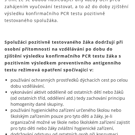
zahájením vyučování testovat, a to až do doby zjištění
výsledku konfirmačního PCR testu pozitivně
testovaného spolužáka.
Spolužáci pozitivně testovaného žáka dodržují při
osobní přítomnosti na vzdělávání po dobu do
zjištění výsledku konfirmačního PCR testu žáka s
pozitivním výsledkem preventivního antigenního
testu režimová opatření spočívající v:
používání ochranných prostředků dýchacích cest po celou
dobu vzdělávání,
vykonávání aktivit odděleně od ostatních dětí nebo žáků
(od ostatních tříd, oddělení atd.) tedy zachování principu
homogenity dané skupiny,
používání hygienického zařízení určeného školou nebo
školským zařízením pouze pro tyto děti a žáky, je-li
organizačně možné ve škole nebo školském zařízení zajistit
pro tyto děti nebo žáky zvláštní hygienické zařízení,
dodržování odstupu od ostatních osob při konzumaci