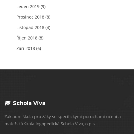
Leden 2019
(9)
Prosinec 2018
(8)
Listopad 2018
(4)
Říjen 2018
(8)
Září 2018
(6)
Schola Viva
Základní škola pro žáky se specifickými poruchami učení a
mateřská škola logopedická Schola Viva, o.p.s.