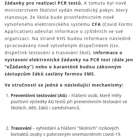
žádanky pro realizaci PCR testů.
K tomuto byl nově
ministerstvem školství vydán metodický pokyn, který
stanovuje, že škola bude prostřednictvím nově
vytvořeného elektronického systému
CFA
(Covid Forms
Application) odesílat informace o zjištěních ve své
organizaci. Na straně KHS budou informace následně
zpracovávány nově vytvořeným dispečinkem (tzv.
dispečink testování a trasování škol).
Informace o
vystavení elektronické žádanky na PCR test (dále jen
“eŽádanky”) nebo o karanténě budou zákonným
zástupcům žáků zaslány formou SMS.
Ve stručnosti se jedná o následující mechanismy:
Preventivní testování (AG)
– hlášení osob, které měly
pozitivní výsledky AG testů při preventivním testování ve
školách, dětí, žáků i zaměstnanců.
Trasování
– vyhledání a hlášení “školních” rizikových
kontaktů osoby s potvrzeným onemocněním covid-19.