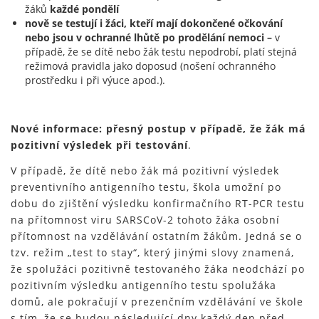
žáků
každé pondělí
nově se testují i žáci, kteří mají dokončené očkování
nebo jsou v ochranné lhůtě po prodělání nemoci –
v
případě, že se dítě nebo žák testu nepodrobí, platí stejná
režimová pravidla jako doposud (nošení ochranného
prostředku i při výuce apod.).
Nové informace: přesný postup v případě, že žák má
pozitivní výsledek při testování
.
V případě, že dítě nebo žák má pozitivní výsledek
preventivního antigenního testu, škola umožní po
dobu do zjištění výsledku konfirmačního RT-PCR testu
na přítomnost viru SARSCoV-2 tohoto žáka osobní
přítomnost na vzdělávání ostatním žákům. Jedná se o
tzv. režim „test to stay“, který jinými slovy znamená,
že spolužáci pozitivně testovaného žáka neodchází po
pozitivním výsledku antigenního testu spolužáka
domů, ale pokračují v prezenčním vzdělávání ve škole
s tím, že se budou následující dny každý den před