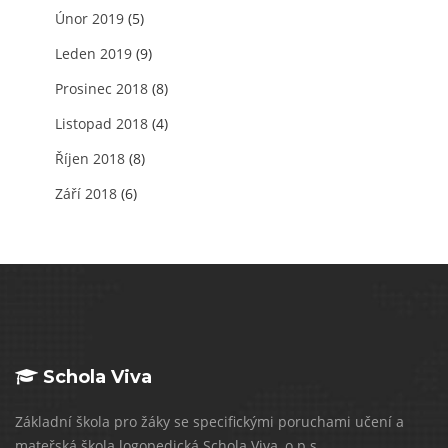
Únor 2019
(5)
Leden 2019
(9)
Prosinec 2018
(8)
Listopad 2018
(4)
Říjen 2018
(8)
Září 2018
(6)
Schola Viva
Základní škola pro žáky se specifickými poruchami učení a
mateřská škola logopedická Schola Viva, o.p.s.