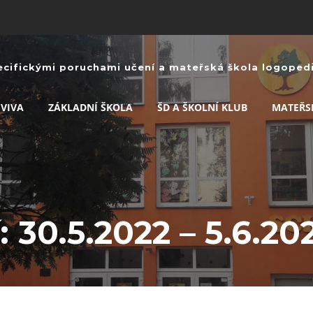
ecifickými poruchami učení a mateřská škola logopedic
 VIVA
ZÁKLADNÍ ŠKOLA
ŠD A ŠKOLNÍ KLUB
MATEŘS
 30.5.2022 – 5.6.20