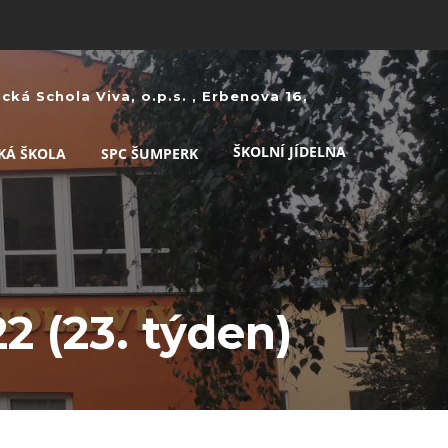
ká Schola Viva, o.p.s. , Erbenova 16,
ŠKOLNÍ JÍDELNA
KÁ ŠKOLA
SPC ŠUMPERK
22 (23. týden)