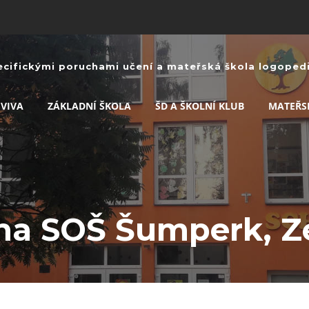
ecifickými poruchami učení a mateřská škola logopedic
 VIVA
ZÁKLADNÍ ŠKOLA
ŠD A ŠKOLNÍ KLUB
MATEŘS
 na SOŠ Šumperk, 