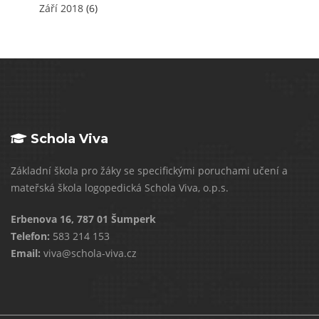
Září 2018
(6)
Schola Viva
Základní škola pro žáky se specifickými poruchami učení a
mateřská škola logopedická Schola Viva, o.p.s.
Erbenova 16, 787 01 Šumperk
Telefon:
583 214 153
Email:
viva@schola-viva.cz