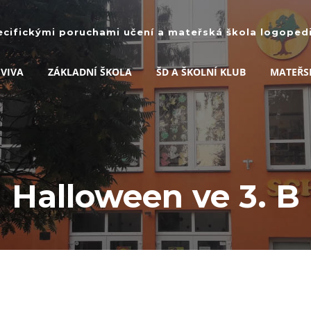
ecifickými poruchami učení a mateřská škola logopedic
 VIVA
ZÁKLADNÍ ŠKOLA
ŠD A ŠKOLNÍ KLUB
MATEŘS
Halloween ve 3. B