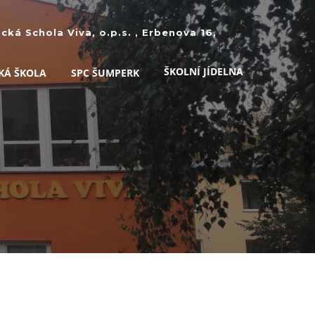
ká Schola Viva, o.p.s. , Erbenova 16,
ŠKOLNÍ JÍDELNA
KÁ ŠKOLA
SPC ŠUMPERK