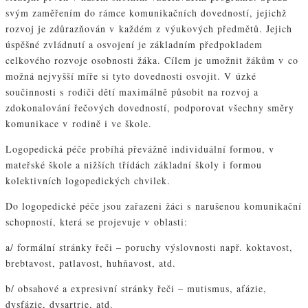
svým zaměřením do rámce komunikačních dovedností, jejichž
rozvoj je zdůrazňován v každém z výukových předmětů. Jejich
úspěšné zvládnutí a osvojení je základním předpokladem
celkového rozvoje osobnosti žáka. Cílem je umožnit žákům v co
možná nejvyšší míře si tyto dovednosti osvojit. V úzké
součinnosti s rodiči dětí maximálně působit na rozvoj a
zdokonalování řečových dovedností, podporovat všechny směry
komunikace v rodině i ve škole.
Logopedická péče probíhá převážně individuální formou, v
mateřské škole a nižších třídách základní školy i formou
kolektivních logopedických chvilek.
Do logopedické péče jsou zařazeni žáci s narušenou komunikační
schopností, která se projevuje v oblasti:
a/ formální stránky řeči – poruchy výslovnosti např. koktavost,
brebtavost, patlavost, huhňavost, atd.
b/ obsahové a expresivní stránky řeči – mutismus, afázie,
dysfázie, dysartrie, atd.