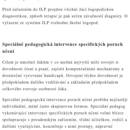
Před zařazením do ILP projdou všichni žáci logopedickou
diagnostikou, způsob terapie je pak určen závažností diagnózy. O
vyřazení ze systému ILP rozhodne školní logoped.
Speciálně pedagogická intervence specifických poruch
učení
Cílem je umožnit žákům v co možná nejvyšší míře osvojit si
dovednosti čtení a psaní, zajistit kompenzačními mechanismy a
dostatečné vyrovnání handicapů. Osvojení těchto dovedností je
předpokladem dalšího vzdělávání a základním předpokladem
celkového rozvoje osobnosti žáka.
Speciální pedagogická intervence poruch učení probíhá nejčastěji
individuální, méně často skupinovou formou. Speciální pedagog
vykonávající intervenci specifických poruch učení velmi blízce
spolupracuje s poradenským zařízením, třídní učitelkou, rodiči a
dalšími vyučujícími, konzultuje s nimi postupy, nápravné