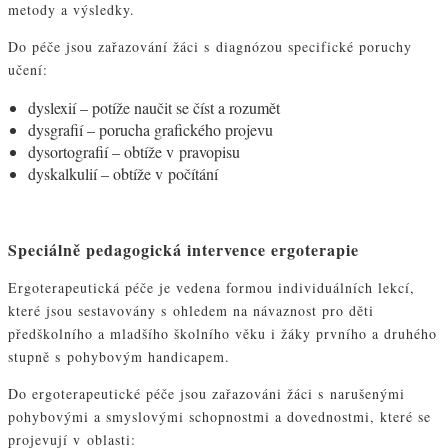
metody a výsledky.
Do péče jsou zařazování žáci s diagnózou specifické poruchy
učení:
dyslexií – potíže naučit se číst a rozumět
dysgrafií – porucha grafického projevu
dysortografií – obtíže v pravopisu
dyskalkulií – obtíže v počítání
Speciálně pedagogická intervence ergoterapie
Ergoterapeutická péče je vedena formou individuálních lekcí,
které jsou sestavovány s ohledem na návaznost pro děti
předškolního a mladšího školního věku i žáky prvního a druhého
stupně s pohybovým handicapem.
Do ergoterapeutické péče jsou zařazováni žáci s narušenými
pohybovými a smyslovými schopnostmi a dovednostmi, které se
projevují v oblasti: