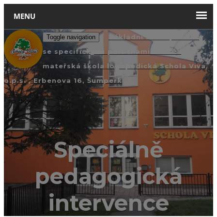
Základní škola pro žáky
Toggle navigation
se specifickými poruchami učení a
mateřská škola logopedická Schola Viva,
o.p.s. , Erbenova 16, Šumperk
Speciálně
pedagogická
intervence