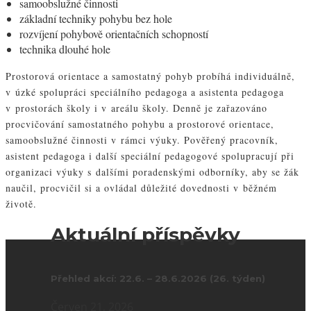
samoobslužné činnosti
základní techniky pohybu bez hole
rozvíjení pohybově orientačních schopností
technika dlouhé hole
Prostorová orientace a samostatný pohyb probíhá individuálně,
v úzké spolupráci speciálního pedagoga a asistenta pedagoga
v prostorách školy i v areálu školy. Denně je zařazováno
procvičování samostatného pohybu a prostorové orientace,
samoobslužné činnosti v rámci výuky. Pověřený pracovník,
asistent pedagoga i další speciální pedagogové spolupracují při
organizaci výuky s dalšími poradenskými odborníky, aby se žák
naučil, procvičil si a ovládal důležité dovednosti v běžném
životě.
Aktuální příspěvky
Přehled akcí: 22.6. – 28.6.2026 (26. týden)
Červen 21, 2026