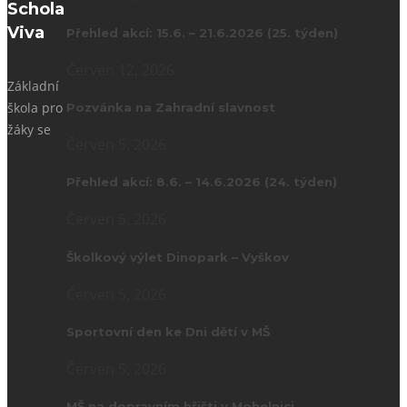
Schola
Viva
Přehled akcí: 15.6. – 21.6.2026 (25. týden)
Červen 12, 2026
Základní
škola pro
Pozvánka na Zahradní slavnost
žáky se
Červen 5, 2026
Přehled akcí: 8.6. – 14.6.2026 (24. týden)
Červen 5, 2026
Školkový výlet Dinopark – Vyškov
Červen 5, 2026
Sportovní den ke Dni dětí v MŠ
Červen 5, 2026
MŠ na dopravním hřišti v Mohelnici