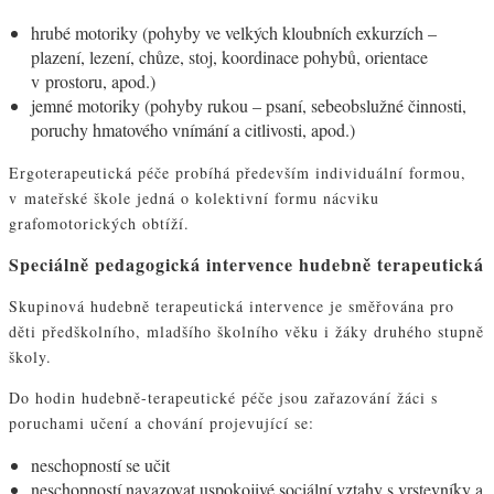
hrubé motoriky (pohyby ve velkých kloubních exkurzích –
plazení, lezení, chůze, stoj, koordinace pohybů, orientace
v prostoru, apod.)
jemné motoriky (pohyby rukou – psaní, sebeobslužné činnosti,
poruchy hmatového vnímání a citlivosti, apod.)
Ergoterapeutická péče probíhá především individuální formou,
v mateřské škole jedná o kolektivní formu nácviku
grafomotorických obtíží.
Speciálně pedagogická intervence hudebně terapeutická
Skupinová hudebně terapeutická intervence je směřována pro
děti předškolního, mladšího školního věku i žáky druhého stupně
školy.
Do hodin hudebně-terapeutické péče jsou zařazování žáci s
poruchami učení a chování projevující se:
neschopností se učit
neschopností navazovat uspokojivé sociální vztahy s vrstevníky a