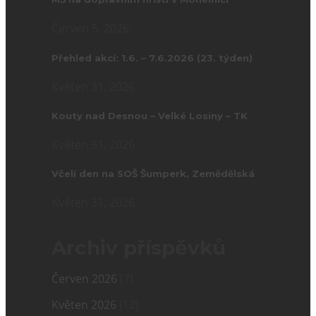
Červen 5, 2026
Přehled akcí: 1.6. – 7.6.2026 (23. týden)
Květen 31, 2026
Kouty nad Desnou – Velké Losiny – TK
Květen 31, 2026
Včelí den na SOŠ Šumperk, Zemědělská
Květen 31, 2026
Archiv příspěvků
Červen 2026
(7)
Květen 2026
(12)