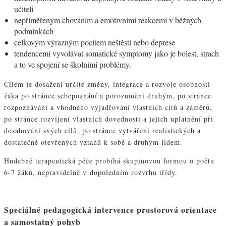
učiteli
nepřiměřeným chováním a emotivními reakcemi v běžných
podmínkách
celkovým výrazným pocitem neštěstí nebo deprese
tendencemi vyvolávat somatické symptomy jako je bolest, strach
a to ve spojení se školními problémy.
Cílem je dosažení určité změny, integrace a rozvoje osobnosti
žáka po stránce sebepoznání a porozumění druhým, po stránce
rozpoznávání a vhodného vyjadřování vlastních citů a záměrů,
po stránce rozvíjení vlastních dovedností a jejich uplatnění při
dosahování svých cílů, po stránce vytváření realistických a
dostatečně otevřených vztahů k sobě a druhým lidem.
Hudebně terapeutická péče probíhá skupinovou formou o počtu
6-7 žáků, nepravidelně v dopoledním rozvrhu třídy.
Speciálně pedagogická intervence prostorová orientace
a samostatný pohyb