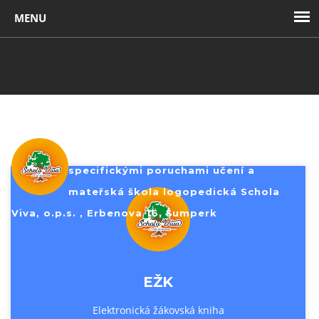
Toggl
navig
Základní škola pro žáky se
specifickými poruchami učení a
mateřská škola logopedická Schola
Viva, o.p.s. , Erbenova 16, Šumperk
EŽK
Elektronická žákovská kniha