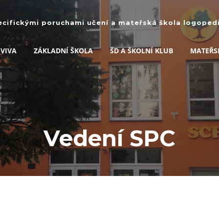
ecifickými poruchami učení a mateřská škola logopedic
 VIVA
ZÁKLADNÍ ŠKOLA
ŠD A ŠKOLNÍ KLUB
MATEŘS
Vedení SPC