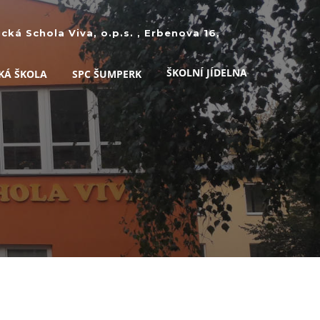
ká Schola Viva, o.p.s. , Erbenova 16,
ŠKOLNÍ JÍDELNA
KÁ ŠKOLA
SPC ŠUMPERK