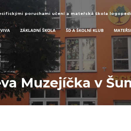
ecifickými poruchami učení a mateřská škola logopedic
 VIVA
ZÁKLADNÍ ŠKOLA
ŠD A ŠKOLNÍ KLUB
MATEŘS
va Muzejíčka v Š