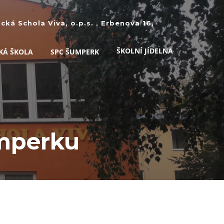
ká Schola Viva, o.p.s. , Erbenova 16,
ŠKOLNÍ JÍDELNA
KÁ ŠKOLA
SPC ŠUMPERK
umperku