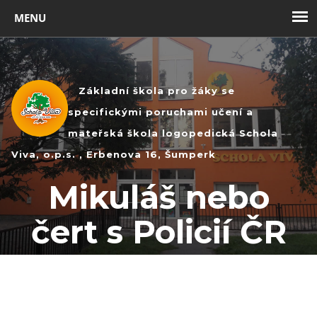
Toggl
navig
Základní škola pro žáky se
specifickými poruchami učení a
mateřská škola logopedická Schola
Viva, o.p.s. , Erbenova 16, Šumperk
Mikuláš nebo
čert s Policií ČR