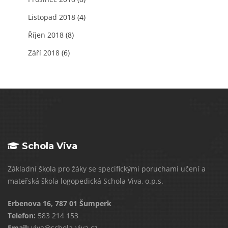
Listopad 2018
(4)
Říjen 2018
(8)
Září 2018
(6)
Schola Viva
Základní škola pro žáky se specifickými poruchami učení a
mateřská škola logopedická Schola Viva, o.p.s.
Erbenova 16, 787 01 Šumperk
Telefon:
583 214 153
Email:
viva@schola-viva.cz