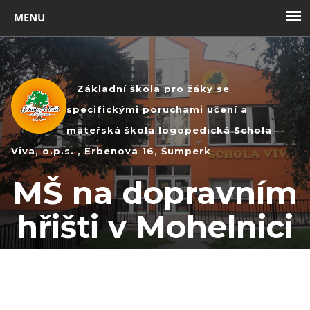
Toggl
navig
Základní škola pro žáky se
specifickými poruchami učení a
mateřská škola logopedická Schola
Viva, o.p.s. , Erbenova 16, Šumperk
MŠ na dopravním
hřišti v Mohelnici