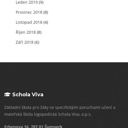
Leden 2019
(9)
Prosinec 2018
(8)
Listopad 2018
(4)
Říjen 2018
(8)
Září 2018
(6)
Schola Viva
Základní škola pro žáky se specifickými poruchami učení a
mateřská škola logopedická Schola Viva, o.p.s.
Erbenova 16, 787 01 Šumperk