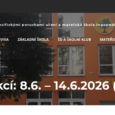
ecifickými poruchami učení a mateřská škola logopedic
 VIVA
ZÁKLADNÍ ŠKOLA
ŠD A ŠKOLNÍ KLUB
MATEŘS
cí: 8.6. – 14.6.2026 